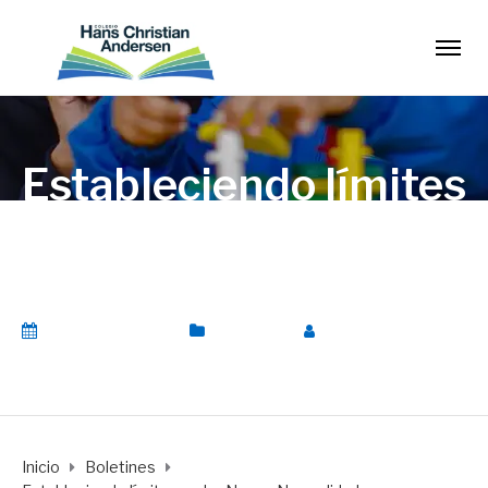
Estableciendo límites
en la «Nueva
Normalidad»
19 agosto, 2020
Boletines
Por
AdminFM
Inicio
Boletines