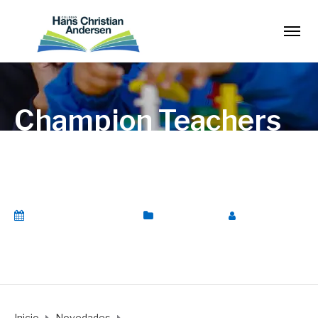
Champion Teachers
2007 – British
Council
16 septiembre, 2017
Novedades
Por
AdminFM
Inicio
Novedades