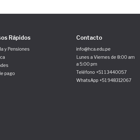
os Rápidos
Contacto
la y Pensiones
info@hca.edu.pe
eca
Lunes a Viernes de 8:00 am
a 5:00 pm
ades
Teléfono +51 1 3440057
de pago
WhatsApp +51 948312067