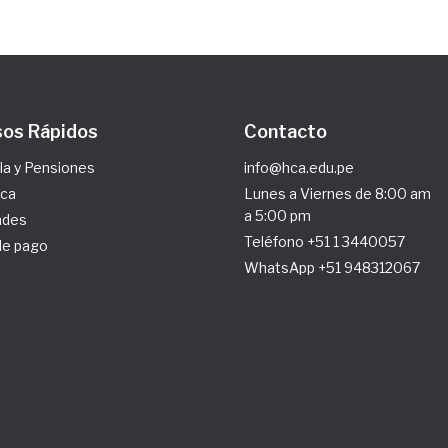
os Rápidos
Contacto
la y Pensiones
info@hca.edu.pe
eca
Lunes a Viernes de 8:00 am
a 5:00 pm
ades
Teléfono +51 1 3440057
de pago
WhatsApp +51 948312067